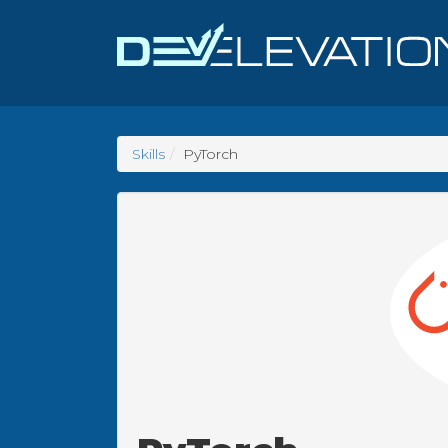
Skills
PyTorch